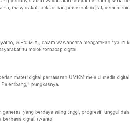
ntang perlunya suatu wadah atau tempat bernaung serta b
aha, masyarakat, pelajar dan pemerhati digital, demi meningka
tno, S.Pd. M.A., dalam wawancara mengatakan "ya ini ke
yarakat itu melek terhadap digital.
emberian materi digital pemasaran UMKM melalui media digit
 di Palembang," pungkasnya.
rasi yang berdaya saing tinggi, progresif, unggul dalam k
berbasis digtal. (wanto)