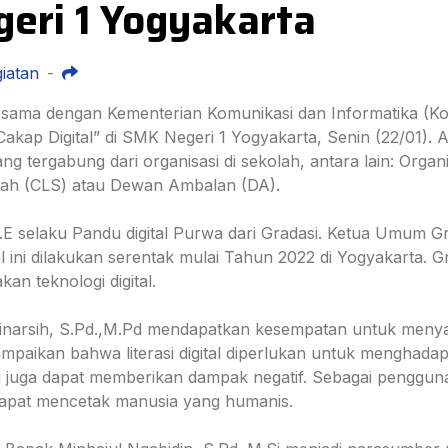
geri 1 Yogyakarta
iatan
-
ja sama dengan Kementerian Komunikasi dan Informatika (Ko
 Digital” di SMK Negeri 1 Yogyakarta, Senin (22/01). Acar
ng tergabung dari organisasi di sekolah, antara lain: Organ
olah (CLS) atau Dewan Ambalan (DA).
S.E selaku Pandu digital Purwa dari Gradasi. Ketua Umum G
al ini dilakukan serentak mulai Tahun 2022 di Yogyakarta.
n teknologi digital.
 Winarsih, S.Pd.,M.Pd mendapatkan kesempatan untuk me
paikan bahwa literasi digital diperlukan untuk menghada
i juga dapat memberikan dampak negatif. Sebagai pengguna, 
dapat mencetak manusia yang humanis.