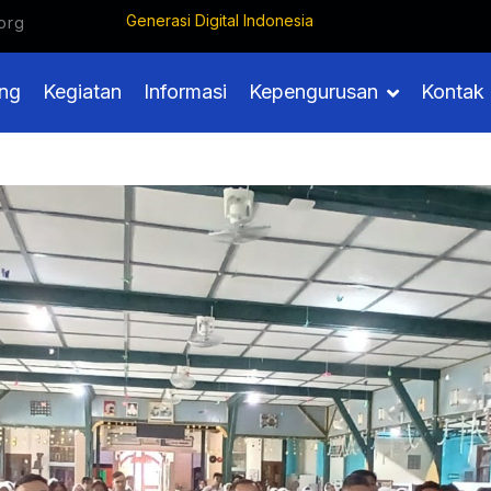
Generasi Digit
org
ng
Kegiatan
Informasi
Kepengurusan
Kontak