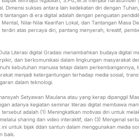
 Bapak Minhajul Ngabidin, S.Pd.,M.Si menjadi narasumber
l. Dimensi sukses antara lain kedekatan diri dengan Tuhan, 
 tantangan di era digital adalah dengan penguatan pendid
 Mental, Nilai-Nilai Kearifan Lokal, dan Tantangan Masa De
 terdiri atas percaya diri, pantang menyerah, kreatif, pem
a Literasi digital Gradasi menambahkan budaya digital 
erpikir, dan berkomunikasi dalam lingkungan masyarakat de
enuhi kebutuhan manusia tetapi dalam perkembangannya, 
kat menjadi ketergantungan terhadap media sosial, transfo
garan dalam teknologi.
mansyah Setyawan Maulana atau yang kerap dipanggil Mas
an adanya kegiatan seminar literasi digital membawa manfa
n tersebut adalah (1) Meningkatkan motivasi diri untuk mel
 melalui sharing dan video interaktif, dan (3) Mengenal serb
ini untuk bijak ddan santun dalam menggunakan media sosi
n baik.