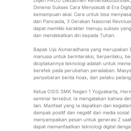
Ditjen PAUD Diksasmen Kemendikbudristek,
Dimensi Sukses Cara Menyiasati di Era Digita
kemampuan akal. Cara untuk bisa menyiasati
dari Pancasila, 3 Gerakan Nasional Revolusi
dapat memiliki karakter menuju sukses yang
dan mendekatkan diri kepada Tuhan.
Bapak Upi Asmaradhana yang merupakan Dut
manusia untuk berinteraksi, berperilaku, b
diciptakannya teknologi adalah untuk mem
berefek pada perubahan peradaban. Masyara
penyebaran berita hoax, dan pelaku pelang
Ketua OSIS SMK Negeri 1 Yogyakarta, Her
seminar tersebut. Ia mengatakan bahwa deng
lain. Manfaat yang Ia dapatkan dari kegiata
dampak positif dan negatif dari media sosial
menyampaikan pesan untuk generasi Z saat 
dapat memanfaatkan teknologi digital denga