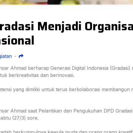
radasi Menjadi Organis
asional
iatan
-
nsar Ahmad berharap Generasi Digital Indonesia (Gradasi) me
uk berkreativitas dan berinovasi.
ntensi yang dimiliki untuk terus berkolaborasi membangu
sar Ahmad saat Pelantikan dan Pengukuhan DPD Gradasi K
btu (27/3) sore.
adah berkumpulnya kawula muda dan orang orang kreatif y