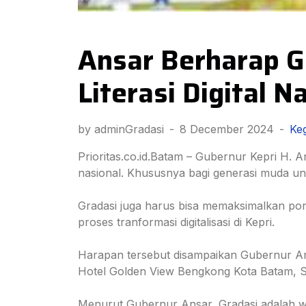
Ansar Berharap G
Literasi Digital N
by adminGradasi
-
8 December 2024
-
Keg
Prioritas.co.id.Batam – Gubernur Kepri H. A
nasional. Khususnya bagi generasi muda unt
Gradasi juga harus bisa memaksimalkan po
proses tranformasi digitalisasi di Kepri.
Harapan tersebut disampaikan Gubernur An
Hotel Golden View Bengkong Kota Batam, Sa
Menurut Gubernur Ansar, Gradasi adalah w