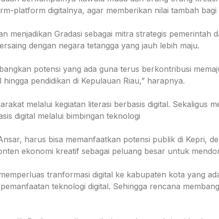
m-platform digitalnya, agar memberikan nilai tambah bagi P
n menjadikan Gradasi sebagai mitra strategis pemerintah d
bersaing dengan negara tetangga yang jauh lebih maju.
ngkan potensi yang ada guna terus berkontribusi memajukan
hingga pendidikan di Kepulauan Riau,” harapnya.
akat melalui kegiatan literasi berbasis digital. Sekaligus 
 digital melalui bimbingan teknologi
sar, harus bisa memanfaatkan potensi publik di Kepri, den
, konten ekonomi kreatif sebagai peluang besar untuk men
mperluas tranformasi digital ke kabupaten kota yang ada di
 pemanfaatan teknologi digital. Sehingga rencana membangun