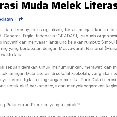
asi Muda Melek Literasi 
egiatan
-
n derasnya arus digitalisasi, literasi menjadi kunci uta
t, Generasi Digital Indonesia (GRADASI), sebuah organisas
 inovatif dan menyasar langsung ke akar rumput: Simpul Du
ching yang bertepatan dengan Musyawarah Nasional (Munas)
waktu lalu.
bagai sebuah gerakan untuk menumbuhkan, merawat, dan me
tuk jaringan Duta Literasi di sekolah-sekolah, yang akan 
 literasi digital, di lingkungan mereka. Para Duta Literasi
ng untuk aktif berkampanye dan menyelenggarakan kegiatan
ng Peluncuran Program yang Inspiratif*