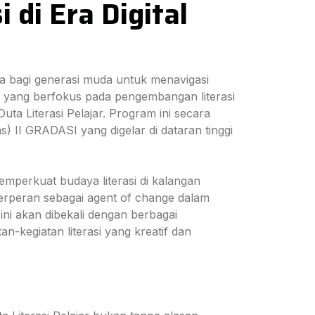
di Era Digital
ma bagi generasi muda untuk menavigasi
i yang berfokus pada pengembangan literasi
ta Literasi Pelajar. Program ini secara
 II GRADASI yang digelar di dataran tinggi
mperkuat budaya literasi di kalangan
berperan sebagai agent of change dalam
 ini akan dibekali dengan berbagai
-kegiatan literasi yang kreatif dan