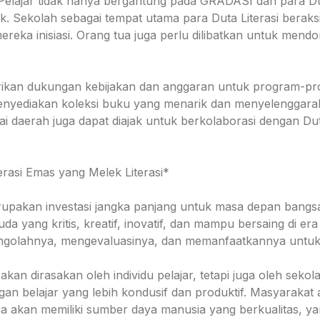
 Pelajar tidak hanya bergantung pada GRADASI dan para Du
ak. Sekolah sebagai tempat utama para Duta Literasi bera
 mereka inisiasi. Orang tua juga perlu dilibatkan untuk m
rikan dukungan kebijakan dan anggaran untuk program-prog
nyediakan koleksi buku yang menarik dan menyelenggarakan 
ai daerah juga dapat diajak untuk berkolaborasi dengan Duta
asi Emas yang Melek Literasi*
merupakan investasi jangka panjang untuk masa depan ban
muda yang kritis, kreatif, inovatif, dan mampu bersaing di 
ngolahnya, mengevaluasinya, dan memanfaatkannya untuk
 akan dirasakan oleh individu pelajar, tetapi juga oleh sek
gan belajar yang lebih kondusif dan produktif. Masyarakat
a akan memiliki sumber daya manusia yang berkualitas, 