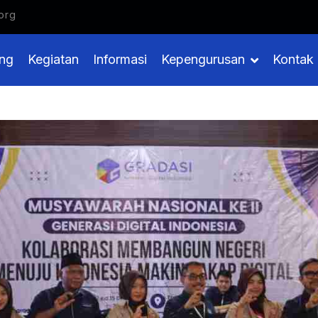
i Digital Indonesia
org
ng
Kegiatan
Informasi
Kepengurusan
Kontak