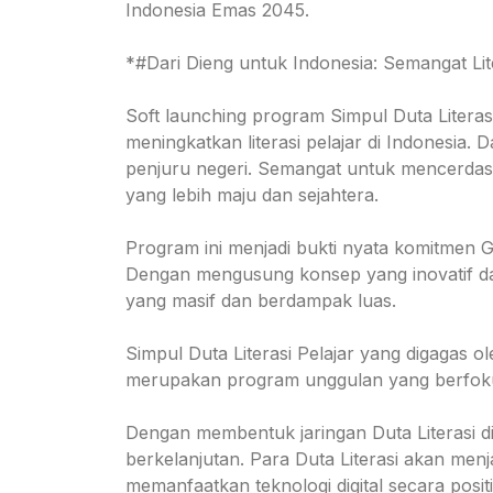
Indonesia Emas 2045.
*#Dari Dieng untuk Indonesia: Semangat Li
Soft launching program Simpul Duta Litera
meningkatkan literasi pelajar di Indonesia. 
penjuru negeri. Semangat untuk mencerdas
yang lebih maju dan sejahtera.
Program ini menjadi bukti nyata komitme
Dengan mengusung konsep yang inovatif dan 
yang masif dan berdampak luas.
Simpul Duta Literasi Pelajar yang digagas 
merupakan program unggulan yang berfokus pa
Dengan membentuk jaringan Duta Literasi di
berkelanjutan. Para Duta Literasi akan me
memanfaatkan teknologi digital secara positi