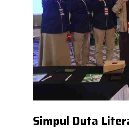
Simpul Duta Lite