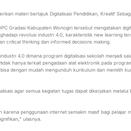
kan materi bertajuk Digitalisasi Pendidikan, Kreatif Sebag
 DPC Gradasi Kabupaten Wonogiri tersebut mengatakan digi
hadapi revolusi industri 4.0, karakteristik new learning te
n critical thinking dan informed decisions making.
ndustri 4.0 dimana program digitalisasi sekolah menjadi sa
idak hanya terkait pengadaan alat elektronik pada program 
 bisa dengan mudah mengunduh kurikulum dan memilih kur
lisasi agar semua kegiatan tugas dapat dikerjakan melalu
kan karena penggunaan internet semakin masif bagi pelajar 
nifikan,” ulasnya.