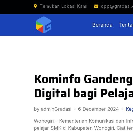
Generasi Digital Indonesia
Temukan Lokasi Kami
dpp@gradasi.
Beranda
Tenta
Kominfo Gandeng 
Digital bagi Pela
by adminGradasi
-
6 December 2024
-
Keg
Wonogiri – Kementerian Komunikasi dan Info
pelajar SMK di Kabupaten Wonogiri. Giat te