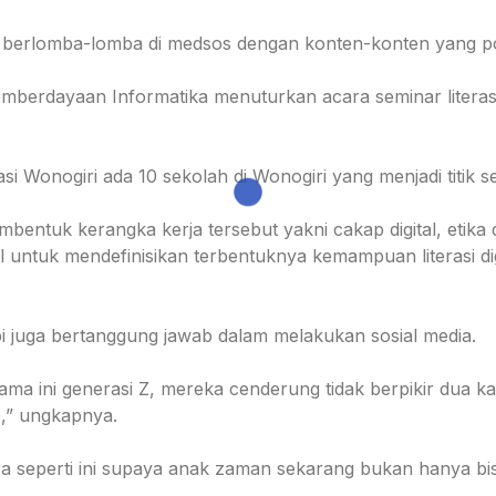
i berlomba-lomba di medsos dengan konten-konten yang pos
mberdayaan Informatika menuturkan acara seminar literasi 
 Wonogiri ada 10 sekolah di Wonogiri yang menjadi titik semi
entuk kerangka kerja tersebut yakni cakap digital, etika di
untuk mendefinisikan terbentuknya kemampuan literasi di
pi juga bertanggung jawab dalam melakukan sosial media.
lama ini generasi Z, mereka cenderung tidak berpikir dua ka
e,” ungkapnya.
a seperti ini supaya anak zaman sekarang bukan hanya bisa