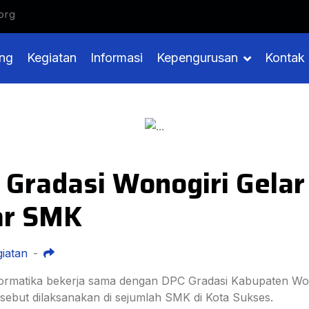
org
ng
Kegiatan
Informasi
Kepengurusan
Kontak
Gradasi Wonogiri Gelar 
jar SMK
iatan
-
rmatika bekerja sama dengan DPC Gradasi Kabupaten Wonogir
rsebut dilaksanakan di sejumlah SMK di Kota Sukses.