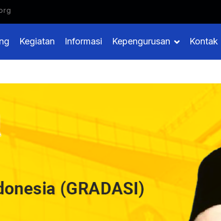
onesia
org
ng
Kegiatan
Informasi
Kepengurusan
Kontak