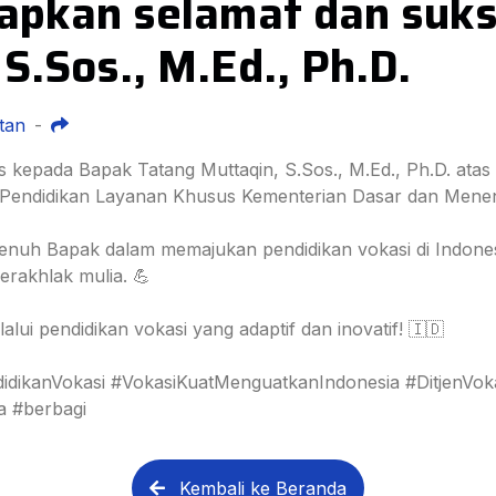
pkan selamat dan suks
S.Sos., M.Ed., Ph.D.
tan
-
pada Bapak Tatang Muttaqin, S.Sos., M.Ed., Ph.D. atas p
an Pendidikan Layanan Khusus Kementerian Dasar dan Men
enuh Bapak dalam memajukan pendidikan vokasi di Indone
erakhlak mulia. 💪
ui pendidikan vokasi yang adaptif dan inovatif! 🇮🇩
didikanVokasi #VokasiKuatMenguatkanIndonesia #DitjenVo
a #berbagi
Kembali ke Beranda