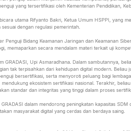
nguji yang tersertifikasi oleh Kementerian Pendidikan, Ke
bicara utama Rifyanto Bakri, Ketua Umum HSPPI, yang me
 sesuai dengan regulasi pemerintah.
r Penguji Bidang Keamanan Jaringan dan Keamanan Siber y
gi, memaparkan secara mendalam materi terkait uji kompeten
mum GRADASI, Upi Asmaradhana. Dalam sambutannya, beli
an tak terpisahkan dari kehidupan digital modern. Beliau 
guji bersertifikasi, serta menyoroti peluang bagi lembag
s mendukung ekosistem sertifikasi nasional. Terakhir, be
an standar dan integritas yang tinggi dalam proses sertifik
en GRADASI dalam mendorong peningkatan kapasitas SDM dig
akan masyarakat digital yang cerdas dan berdaya saing.