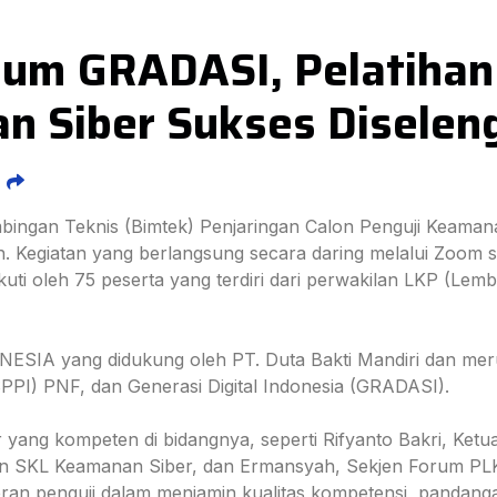
um GRADASI, Pelatihan 
n Siber Sukses Diselen
bingan Teknis (Bimtek) Penjaringan Calon Penguji Keama
. Kegiatan yang berlangsung secara daring melalui Zoom se
kuti oleh 75 peserta yang terdiri dari perwakilan LKP (Lem
ONESIA yang didukung oleh PT. Duta Bakti Mandiri dan me
PPI) PNF, dan Generasi Digital Indonesia (GRADASI).
r yang kompeten di bidangnya, seperti Rifyanto Bakri, K
SKL Keamanan Siber, dan Ermansyah, Sekjen Forum PLK
ran penguji dalam menjamin kualitas kompetensi, pandangan 